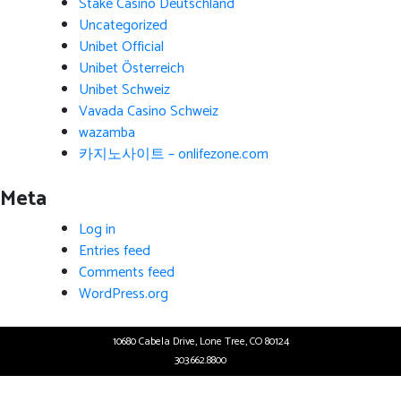
Stake Casino Deutschland
Uncategorized
Unibet Official
Unibet Österreich
Unibet Schweiz
Vavada Casino Schweiz
wazamba
카지노사이트 – onlifezone.com
Meta
Log in
Entries feed
Comments feed
WordPress.org
10680 Cabela Drive, Lone Tree, CO 80124
303.662.8800