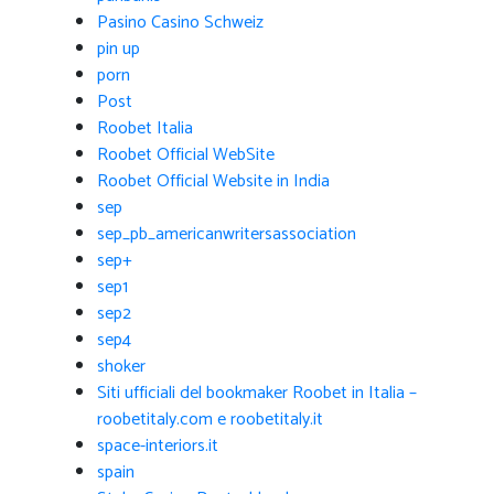
Pasino Casino Schweiz
pin up
porn
Post
Roobet Italia
Roobet Official WebSite
Roobet Official Website in India
sep
sep_pb_americanwritersassociation
sep+
sep1
sep2
sep4
shoker
Siti ufficiali del bookmaker Roobet in Italia –
roobetitaly.com e roobetitaly.it
space-interiors.it
spain