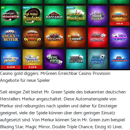
Casino gold diggers: MrGreen Erreichbar Casino Provision
Angebote für neue Spieler
Seit einiger Zeit bietet Mr. Green Spiele des bekannten deutschen
Herstellers Merkur angeschaltet. Diese Automatenspiele von
Merkur sind reibungslos nach spielen und daher für Einsteiger
geeignet, viele der Spiele können über dem geringen Einsatz
aufgesetzt sind. Von Merkur können Sie in Mr. Green zum beispiel
Blazing Star, Magic Mirror, Double Triple Chance, Einzig 10 Liner,