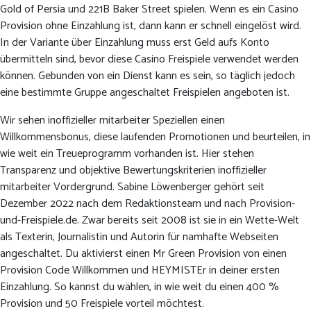
Gold of Persia und 221B Baker Street spielen. Wenn es ein Casino
Provision ohne Einzahlung ist, dann kann er schnell eingelöst wird.
In der Variante über Einzahlung muss erst Geld aufs Konto
übermitteln sind, bevor diese Casino Freispiele verwendet werden
können. Gebunden von ein Dienst kann es sein, so täglich jedoch
eine bestimmte Gruppe angeschaltet Freispielen angeboten ist.
Wir sehen inoffizieller mitarbeiter Speziellen einen
Willkommensbonus, diese laufenden Promotionen und beurteilen, in
wie weit ein Treueprogramm vorhanden ist. Hier stehen
Transparenz und objektive Bewertungskriterien inoffizieller
mitarbeiter Vordergrund. Sabine Löwenberger gehört seit
Dezember 2022 nach dem Redaktionsteam und nach Provision-
und-Freispiele.de. Zwar bereits seit 2008 ist sie in ein Wette-Welt
als Texterin, Journalistin und Autorin für namhafte Webseiten
angeschaltet. Du aktivierst einen Mr Green Provision von einen
Provision Code Willkommen und HEYMISTEr in deiner ersten
Einzahlung. So kannst du wählen, in wie weit du einen 400 %
Provision und 50 Freispiele vorteil möchtest.