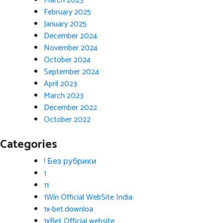
March 2025
February 2025
January 2025
December 2024
November 2024
October 2024
September 2024
April 2023
March 2023
December 2022
October 2022
Categories
! Без рубрики
1
11
1Win Official WebSite India
1x-bet.downloa
1xBet Official website