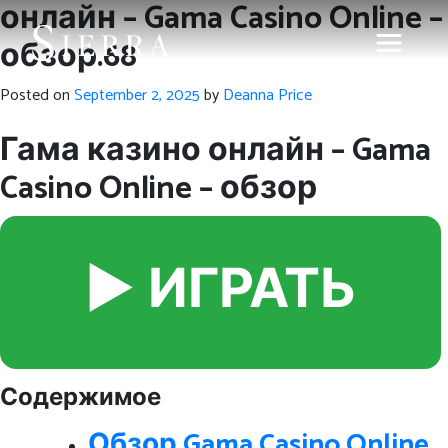
онлайн – Gama Casino Online –
обзор.68
Posted on
September 2, 2025
by
Deanna Price
Гама казино онлайн – Gama
Casino Online – обзор
▶️ ИГРАТЬ
Содержимое
Обзор Gama Casino Online