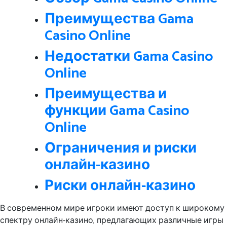
Преимущества Gama
Casino Online
Недостатки Gama Casino
Online
Преимущества и
функции Gama Casino
Online
Ограничения и риски
онлайн-казино
Риски онлайн-казино
В современном мире игроки имеют доступ к широкому
спектру онлайн-казино, предлагающих различные игры