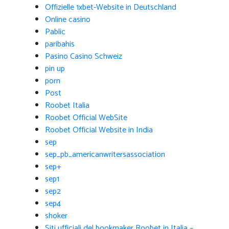
Offizielle 1xbet-Website in Deutschland
Online casino
Pablic
paribahis
Pasino Casino Schweiz
pin up
porn
Post
Roobet Italia
Roobet Official WebSite
Roobet Official Website in India
sep
sep_pb_americanwritersassociation
sep+
sep1
sep2
sep4
shoker
Siti ufficiali del bookmaker Roobet in Italia –