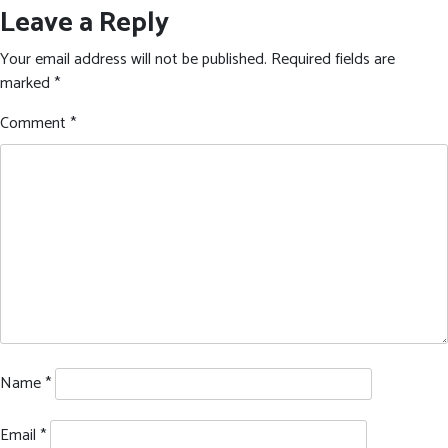
Leave a Reply
Your email address will not be published.
Required fields are
marked
*
Comment
*
Name
*
Email
*