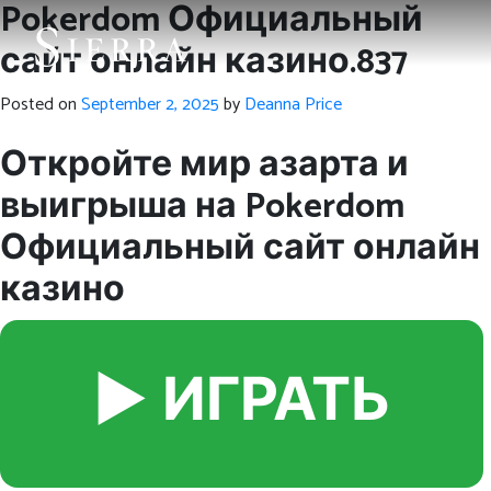
Pokerdom Официальный
сайт онлайн казино.837
Posted on
September 2, 2025
by
Deanna Price
Откройте мир азарта и
выигрыша на Pokerdom
Официальный сайт онлайн
казино
▶️ ИГРАТЬ