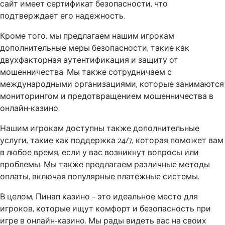
сайт имеет сертификат безопасности, что
подтверждает его надежность.
Кроме того, мы предлагаем нашим игрокам
дополнительные меры безопасности, такие как
двухфакторная аутентификация и защиту от
мошенничества. Мы также сотрудничаем с
международными организациями, которые занимаются
мониторингом и предотвращением мошенничества в
онлайн-казино.
Нашим игрокам доступны также дополнительные
услуги, такие как поддержка 24/7, которая поможет вам
в любое время, если у вас возникнут вопросы или
проблемы. Мы также предлагаем различные методы
оплаты, включая популярные платежные системы.
В целом, Пинап казино – это идеальное место для
игроков, которые ищут комфорт и безопасность при
игре в онлайн-казино. Мы рады видеть вас на своих