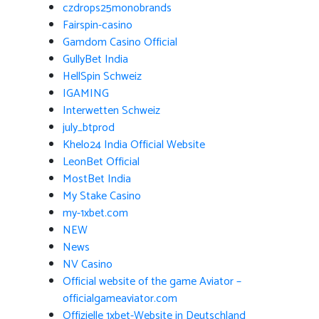
czdrops25monobrands
Fairspin-casino
Gamdom Casino Official
GullyBet India
HellSpin Schweiz
IGAMING
Interwetten Schweiz
july_btprod
Khelo24 India Official Website
LeonBet Official
MostBet India
My Stake Casino
my-1xbet.com
NEW
News
NV Casino
Official website of the game Aviator –
officialgameaviator.com
Offizielle 1xbet-Website in Deutschland