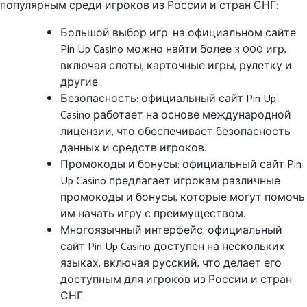
популярным среди игроков из России и стран СНГ:
Большой выбор игр: на официальном сайте
Pin Up Casino можно найти более 3 000 игр,
включая слоты, карточные игры, рулетку и
другие.
Безопасность: официальный сайт Pin Up
Casino работает на основе международной
лицензии, что обеспечивает безопасность
данных и средств игроков.
Промокоды и бонусы: официальный сайт Pin
Up Casino предлагает игрокам различные
промокоды и бонусы, которые могут помочь
им начать игру с преимуществом.
Многоязычный интерфейс: официальный
сайт Pin Up Casino доступен на нескольких
языках, включая русский, что делает его
доступным для игроков из России и стран
СНГ.