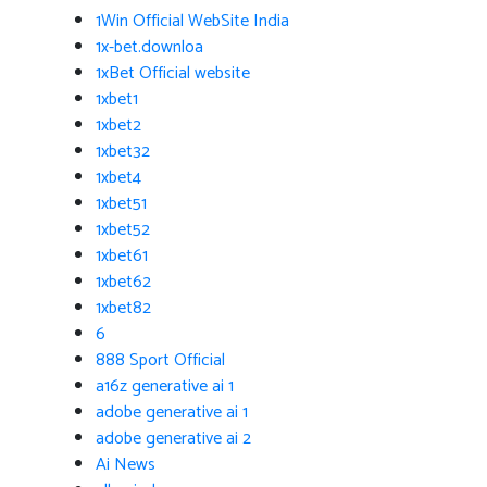
1Win Official WebSite India
1x-bet.downloa
1xBet Official website
1xbet1
1xbet2
1xbet32
1xbet4
1xbet51
1xbet52
1xbet61
1xbet62
1xbet82
6
888 Sport Official
a16z generative ai 1
adobe generative ai 1
adobe generative ai 2
Ai News