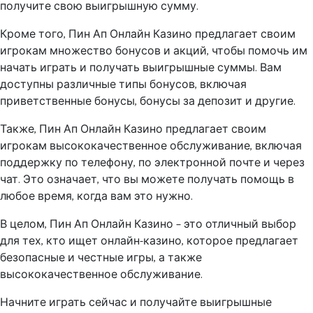
получите свою выигрышную сумму.
Кроме того, Пин Ап Онлайн Казино предлагает своим
игрокам множество бонусов и акций, чтобы помочь им
начать играть и получать выигрышные суммы. Вам
доступны различные типы бонусов, включая
приветственные бонусы, бонусы за депозит и другие.
Также, Пин Ап Онлайн Казино предлагает своим
игрокам высококачественное обслуживание, включая
поддержку по телефону, по электронной почте и через
чат. Это означает, что вы можете получать помощь в
любое время, когда вам это нужно.
В целом, Пин Ап Онлайн Казино – это отличный выбор
для тех, кто ищет онлайн-казино, которое предлагает
безопасные и честные игры, а также
высококачественное обслуживание.
Начните играть сейчас и получайте выигрышные