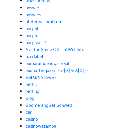
albaniadrops
answer
answers
ateliermasomi.com
aug_bh
aug_bt
aug_slot_3
Aviator Game Official WebSite
azer1xbet
barbarafrigeriogallery.it
bauhutte-g.com – 카지노사이트
Bet365 Schweiz
bettilt
betting
Blog
BoomerangBet Schweiz
car
casino
casinowazamba