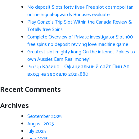
No deposit Slots forty five+ Free slot cosmopolitan
online Signal-upwards Bonuses evaluate
Play Gonzo’s Trip Slot Within the Canada Review &
Totally free Spins
Complete Overview of Private investigator Slot 100
free spins no deposit reviving love machine game
Greatest slot mighty kong On the internet Pokies to
own Aussies Earn Real money!
Pin Up Казино – Официальный сайт Пин Ап
вход на зеркало 2025.880
Recent Comments
Archives
September 2025
August 2025
July 2025
June 2025