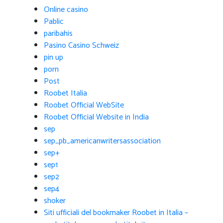
Online casino
Pablic
paribahis
Pasino Casino Schweiz
pin up
porn
Post
Roobet Italia
Roobet Official WebSite
Roobet Official Website in India
sep
sep_pb_americanwritersassociation
sep+
sep1
sep2
sep4
shoker
Siti ufficiali del bookmaker Roobet in Italia –