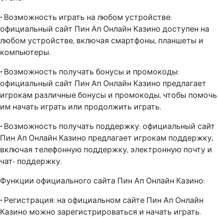
• Возможность играть на любом устройстве:
официальный сайт Пин Ап Онлайн Казино доступен на
любом устройстве, включая смартфоны, планшеты и
компьютеры.
• Возможность получать бонусы и промокоды:
официальный сайт Пин Ап Онлайн Казино предлагает
игрокам различные бонусы и промокоды, чтобы помочь
им начать играть или продолжить играть.
• Возможность получать поддержку: официальный сайт
Пин Ап Онлайн Казино предлагает игрокам поддержку,
включая телефонную поддержку, электронную почту и
чат- поддержку.
Функции официального сайта Пин Ап Онлайн Казино:
• Регистрация: на официальном сайте Пин Ап Онлайн
Казино можно зарегистрироваться и начать играть.