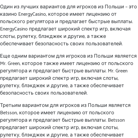
Один из лучших вариантов для игроков из Польши – это
казино EnergyCasino, которое имеет лицензию от
польского регулятора и предлагает быстрые выплаты.
EnergyCasino предлагает широкий спектр игр, включая
слоты, рулетку, блэкджек и другие, а также
обеспечивает безопасность своих пользователей.
Еще одним вариантом для игроков из Польши является
Mr. Green, которое также имеет лицензию от польского
регулятора и предлагает быстрые выплаты. Mr. Green
предлагает широкий спектр игр, включая слоты,
рулетку, блэкджек и другие, а также обеспечивает
безопасность своих пользователей.
Третьим вариантом для игроков из Польши является
Betsson, которое имеет лицензию от польского
регулятора и предлагает быстрые выплаты. Betsson
предлагает широкий спектр игр, включая слоты,
рулетку, блэкджек и другие, а также обеспечивает