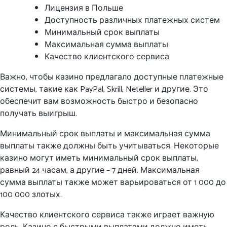
Лицензия в Польше
Доступность различных платежных систем
Минимальный срок выплаты
Максимальная сумма выплаты
Качество клиентского сервиса
Важно, чтобы казино предлагало доступные платежные
системы, такие как PayPal, Skrill, Neteller и другие. Это
обеспечит вам возможность быстро и безопасно
получать выигрыш.
Минимальный срок выплаты и максимальная сумма
выплаты также должны быть учитываться. Некоторые
казино могут иметь минимальный срок выплаты,
равный 24 часам, а другие – 7 дней. Максимальная
сумма выплаты также может варьироваться от 1 000 до
100 000 злотых.
Качество клиентского сервиса также играет важную