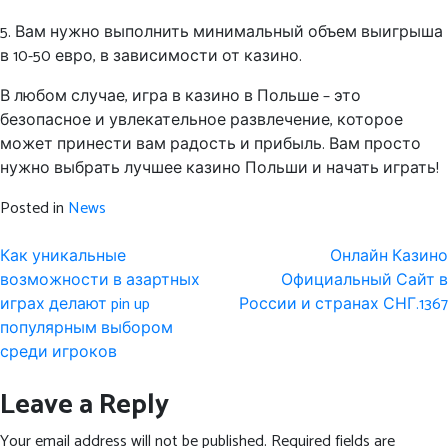
5. Вам нужно выполнить минимальный объем выигрыша
в 10-50 евро, в зависимости от казино.
В любом случае, игра в казино в Польше – это
безопасное и увлекательное развлечение, которое
может принести вам радость и прибыль. Вам просто
нужно выбрать лучшее казино Польши и начать играть!
Posted in
News
Post
Как уникальные
Онлайн Казино
navigation
возможности в азартных
Официальный Сайт в
играх делают pin up
России и странах СНГ.1367
популярным выбором
среди игроков
Leave a Reply
Your email address will not be published.
Required fields are