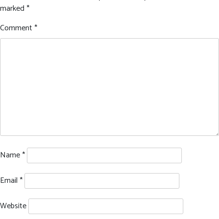
marked
*
Comment
*
Name
*
Email
*
Website