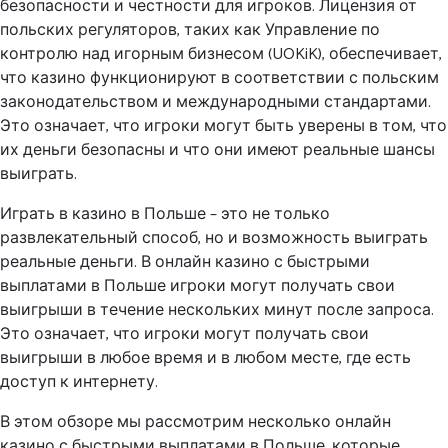
безопасности и честности для игроков. Лицензия от
польских регуляторов, таких как Управление по
контролю над игорным бизнесом (UOKiK), обеспечивает,
что казино функционируют в соответствии с польским
законодательством и международными стандартами.
Это означает, что игроки могут быть уверены в том, что
их деньги безопасны и что они имеют реальные шансы
выиграть.
Играть в казино в Польше – это не только
развлекательный способ, но и возможность выиграть
реальные деньги. В онлайн казино с быстрыми
выплатами в Польше игроки могут получать свои
выигрыши в течение нескольких минут после запроса.
Это означает, что игроки могут получать свои
выигрыши в любое время и в любом месте, где есть
доступ к интернету.
В этом обзоре мы рассмотрим несколько онлайн
казино с быстрыми выплатами в Польше, которые