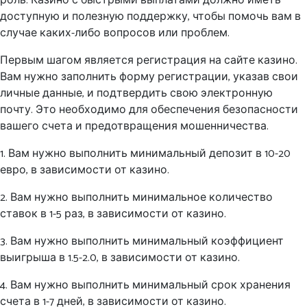
роль. Казино с быстрыми выплатами должно иметь
доступную и полезную поддержку, чтобы помочь вам в
случае каких-либо вопросов или проблем.
Первым шагом является регистрация на сайте казино.
Вам нужно заполнить форму регистрации, указав свои
личные данные, и подтвердить свою электронную
почту. Это необходимо для обеспечения безопасности
вашего счета и предотвращения мошенничества.
1. Вам нужно выполнить минимальный депозит в 10-20
евро, в зависимости от казино.
2. Вам нужно выполнить минимальное количество
ставок в 1-5 раз, в зависимости от казино.
3. Вам нужно выполнить минимальный коэффициент
выигрыша в 1.5-2.0, в зависимости от казино.
4. Вам нужно выполнить минимальный срок хранения
счета в 1-7 дней, в зависимости от казино.