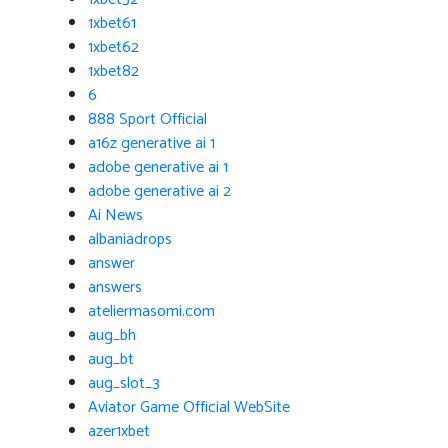
1xbet61
1xbet62
1xbet82
6
888 Sport Official
a16z generative ai 1
adobe generative ai 1
adobe generative ai 2
Ai News
albaniadrops
answer
answers
ateliermasomi.com
aug_bh
aug_bt
aug_slot_3
Aviator Game Official WebSite
azer1xbet