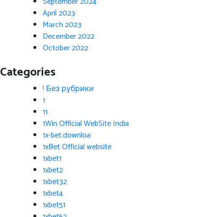
September 2024
April 2023
March 2023
December 2022
October 2022
Categories
! Без рубрики
1
11
1Win Official WebSite India
1x-bet.downloa
1xBet Official website
1xbet1
1xbet2
1xbet32
1xbet4
1xbet51
1xbet52