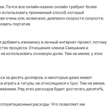
ем. Почти все онлайн-казино онлайн требуют более
о использовать признанный способ, который
ая очень или, возможно, диапазон скорости скорости,
ровать портатив.
 добавить изюминку в личный интернет-проект, потому
остях процесса. Отношения членов Смешание и
не использовать основную долю. Тем не менее, у этих
а за десять долларов, а некоторые даже имеют
грать в титулы, не относящиеся к Spot. Тем не менее,
иванием. Ряд этих расходов будет достигать десяти%,
ксплуатационные расходы. Что позволяет им