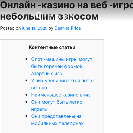
Онлайн -казино на веб -игр
небольшим взносом
Posted on
June 13, 2025
by
Deanna Price
Контентные статьи
Слот -машины игры могут
быть горячей формой
азартных игр
У них увеличивается поток
выплат
Наименьшее казино вниз
Они могут быть легко
играть
Они представлены на
мобильных телефонах