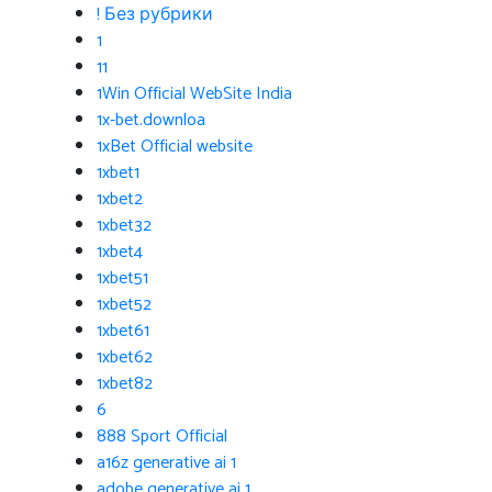
! Без рубрики
1
11
1Win Official WebSite India
1x-bet.downloa
1xBet Official website
1xbet1
1xbet2
1xbet32
1xbet4
1xbet51
1xbet52
1xbet61
1xbet62
1xbet82
6
888 Sport Official
a16z generative ai 1
adobe generative ai 1