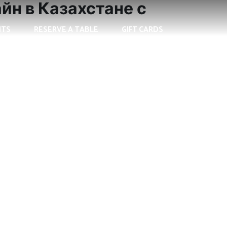
йн в Казахстане с
NTS
RESERVE A TABLE
GIFT CARDS