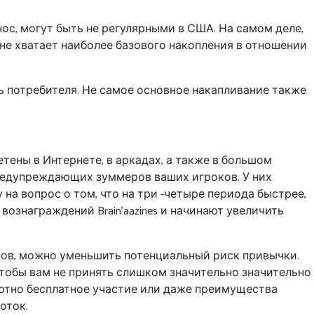
с, могут быть не регулярными в США. На самом деле,
не хватает наиболее базового накопления в отношении
ь потребителя.
Не самое основное накапливание также
тены в Интернете, в аркадах, а также в большом
редупреждающих зуммеров ваших игроков. У них
у на вопрос о том, что на три -четыре периода быстрее,
ознаграждений Brain’aazines и начинают увеличить
атов, можно уменьшить потенциальный риск привычки.
 чтобы вам не принять слишком значительно значительно
лютно бесплатное участие или даже преимущества
оток.