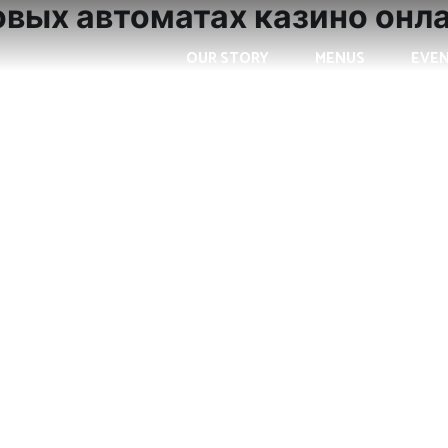
овых автоматах казино онла
OUR STORY
MENUS
EVE