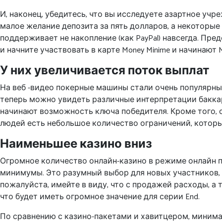
И, наконец, убедитесь, что вы исследуете азартное у
малое желание депозита за пять долларов, а некоторые
поддерживает не накопление (как PayPal) навсегда. Пр
и начните участвовать в карте Money Minime и начинают 
У них увеличивается поток выплат
На веб -видео покерные машины стали очень популярн
теперь можно увидеть различные интерпретации баккар
начинают возможность ключа победителя. Кроме того, о
людей есть небольшое количество ограничений, которы
Наименьшее казино вниз
Огромное количество онлайн-казино в режиме онлайн п
минимумы. Это разумный выбор для новых участников, к
пожалуйста, имейте в виду, что с продажей расходы, а
что будет иметь огромное значение для серии End.
По сравнению с казино-пакетами и хавитцером, миним