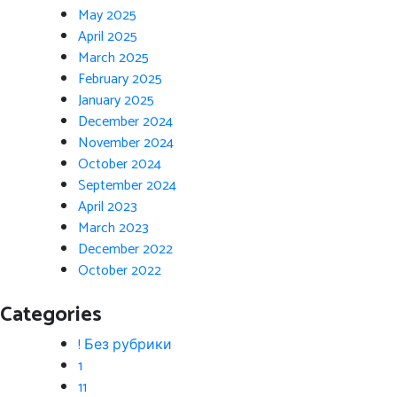
May 2025
April 2025
March 2025
February 2025
January 2025
December 2024
November 2024
October 2024
September 2024
April 2023
March 2023
December 2022
October 2022
Categories
! Без рубрики
1
11