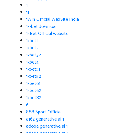
1
11
1Win Official WebSite India
1x-bet.downloa
1xBet Official website
1xbet1
1xbet2
1xbet32
1xbet4
1xbet51
1xbet52
1xbet61
1xbet62
1xbet82
6
888 Sport Official
a16z generative ai 1
adobe generative ai 1