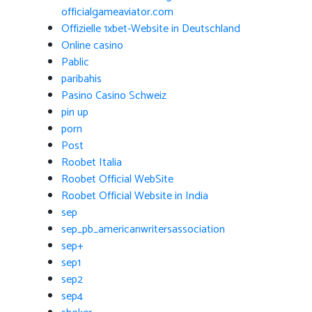
officialgameaviator.com
Offizielle 1xbet-Website in Deutschland
Online casino
Pablic
paribahis
Pasino Casino Schweiz
pin up
porn
Post
Roobet Italia
Roobet Official WebSite
Roobet Official Website in India
sep
sep_pb_americanwritersassociation
sep+
sep1
sep2
sep4