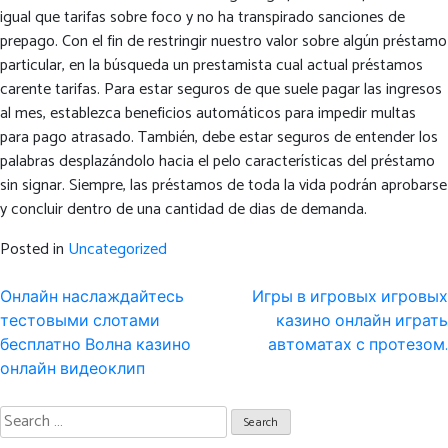
igual que tarifas sobre foco y no ha transpirado sanciones de
prepago. Con el fin de restringir nuestro valor sobre algún préstamo
particular, en la búsqueda un prestamista cual actual préstamos
carente tarifas. Para estar seguros de que suele pagar las ingresos
al mes, establezca beneficios automáticos para impedir multas
para pago atrasado. También, debe estar seguros de entender los
palabras desplazándolo hacia el pelo características del préstamo
sin signar. Siempre, las préstamos de toda la vida podrán aprobarse
y concluir dentro de una cantidad de dias de demanda.
Posted in
Uncategorized
Post
Онлайн наслаждайтесь
Игры в игровых игровых
navigation
тестовыми слотами
казино онлайн играть
бесплатно Волна казино
автоматах с протезом.
онлайн видеоклип
Search
for: