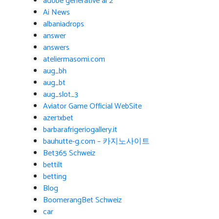
adobe generative ai 2
Ai News
albaniadrops
answer
answers
ateliermasomi.com
aug_bh
aug_bt
aug_slot_3
Aviator Game Official WebSite
azer1xbet
barbarafrigeriogallery.it
bauhutte-g.com – 카지노사이트
Bet365 Schweiz
bettilt
betting
Blog
BoomerangBet Schweiz
car