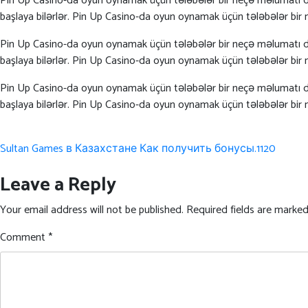
Pin Up Casino-da oyun oynamak üçün tələbələr bir neçə məlumatı da
başlaya bilərlər. Pin Up Casino-da oyun oynamak üçün tələbələr bir n
Pin Up Casino-da oyun oynamak üçün tələbələr bir neçə məlumatı da
başlaya bilərlər. Pin Up Casino-da oyun oynamak üçün tələbələr bir n
Pin Up Casino-da oyun oynamak üçün tələbələr bir neçə məlumatı da
başlaya bilərlər. Pin Up Casino-da oyun oynamak üçün tələbələr bir n
Post
Sultan Games в Казахстане Как получить бонусы.1120
navigation
Leave a Reply
Your email address will not be published.
Required fields are marke
Comment
*