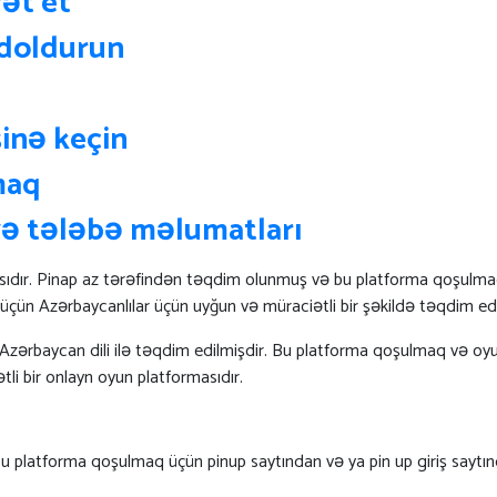
rət et
 doldurun
şinə keçin
maq
və tələbə məlumatları
ır. Pinap az tərəfindən təqdim olunmuş və bu platforma qoşulmaq üçü
ün Azərbaycanlılar üçün uyğun və müraciətli bir şəkildə təqdim edil
Azərbaycan dili ilə təqdim edilmişdir. Bu platforma qoşulmaq və oy
li bir onlayn oyun platformasıdır.
u platforma qoşulmaq üçün pinup saytından və ya pin up giriş saytınd