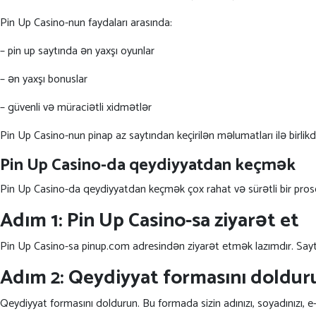
Pin Up Casino-nun faydaları arasında:
– pin up saytında ən yaxşı oyunlar
– ən yaxşı bonuslar
– güvenli və müraciətli xidmətlər
Pin Up Casino-nun pinap az saytından keçirilən məlumatları ilə birl
Pin Up Casino-da qeydiyyatdan keçmək
Pin Up Casino-da qeydiyyatdan keçmək çox rahat və sürətli bir proses
Adım 1: Pin Up Casino-sa ziyarət et
Pin Up Casino-sa pinup.com adresindən ziyarət etmək lazımdır. Sayt
Adım 2: Qeydiyyat formasını doldur
Qeydiyyat formasını doldurun. Bu formada sizin adınızı, soyadınızı, e-