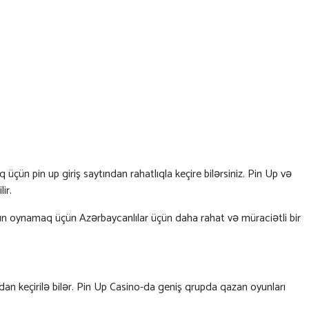
n pin up giriş saytından rahatlıqla keçire bilərsiniz. Pin Up və
ir.
un oynamaq üçün Azərbaycanlılar üçün daha rahat və müraciətli bir
an keçirilə bilər. Pin Up Casino-da geniş qrupda qazan oyunları