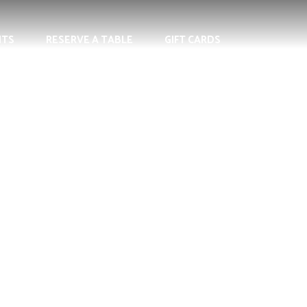
NTS
RESERVE A TABLE
GIFT CARDS