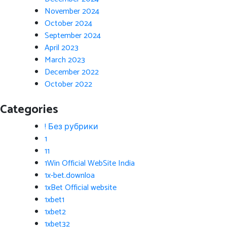
November 2024
October 2024
September 2024
April 2023
March 2023
December 2022
October 2022
Categories
! Без рубрики
1
11
1Win Official WebSite India
1x-bet.downloa
1xBet Official website
1xbet1
1xbet2
1xbet32