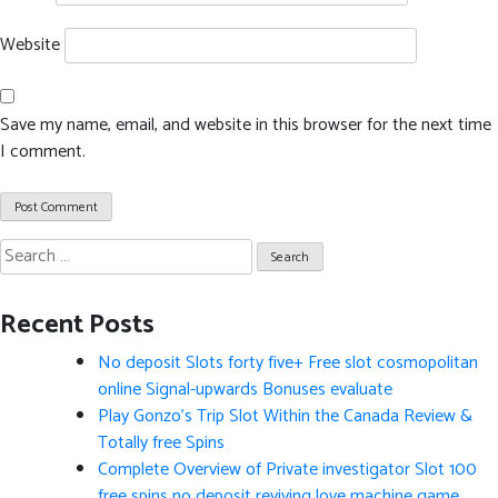
Website
Save my name, email, and website in this browser for the next time
I comment.
Search
for:
Recent Posts
No deposit Slots forty five+ Free slot cosmopolitan
online Signal-upwards Bonuses evaluate
Play Gonzo’s Trip Slot Within the Canada Review &
Totally free Spins
Complete Overview of Private investigator Slot 100
free spins no deposit reviving love machine game