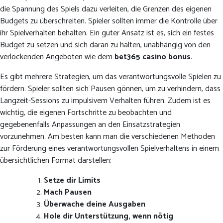
die Spannung des Spiels dazu verleiten, die Grenzen des eigenen
Budgets zu überschreiten. Spieler sollten immer die Kontrolle über
ihr Spielverhalten behalten. Ein guter Ansatz ist es, sich ein festes
Budget zu setzen und sich daran zu halten, unabhängig von den
verlockenden Angeboten wie dem
bet365 casino bonus
.
Es gibt mehrere Strategien, um das verantwortungsvolle Spielen zu
fördern. Spieler sollten sich Pausen gönnen, um zu verhindern, dass
Langzeit-Sessions zu impulsivem Verhalten führen. Zudem ist es
wichtig, die eigenen Fortschritte zu beobachten und
gegebenenfalls Anpassungen an den Einsatzstrategien
vorzunehmen. Am besten kann man die verschiedenen Methoden
zur Förderung eines verantwortungsvollen Spielverhaltens in einem
übersichtlichen Format darstellen:
Setze dir Limits
Mach Pausen
Überwache deine Ausgaben
Hole dir Unterstützung, wenn nötig