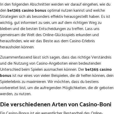
In den folgenden Abschnitten werden wir darauf eingehen, wie du
den
bet365 casino bonus
optimal nutzen kannst und welche
Strategien sich als besonders effektiv herausgestellt haben. Es ist
wichtig, gut informiert zu sein, um auf dem richtigen Weg zu
bleiben und die besten Entscheidungen zu treffen. Lass uns
gemeinsam die Welt des Online-Glücksspiels erkunden und
herausfinden, wie wir das Beste aus dem Casino-Erlebnis
herausholen können.
Zusammenfassend lässt sich sagen, dass das richtige Verständnis
und die Nutzung von Casino-Angeboten einen bedeutenden
Unterschied beim Spielen ausmachen können. Der
bet365 casino
bonus
ist nur eines von vielen Beispielen, die dir helfen können, dein
Spielerlebnis zu maximieren. Wir möchten, dass du bestens
vorbereitet bist, um die aufregenden Möglichkeiten, die dir geboten
werden, zu nutzen.
Die verschiedenen Arten von Casino-Boni
Ein Casino-Bonus ist ein wesentlicher Bestandteil des Online-