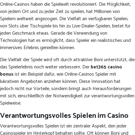
Online-Casinos haben die Spielwelt revolutioniert. Die Möglichkeit,
von jedem Ort und zu jeder Zeit zu spielen, hat Millionen von
Spielern weltweit angezogen. Die Vielfalt an verfügbaren Spielen,
von Slots über Tischspiele bis hin zu Live-Dealer-Spielen, bietet für
jeden Geschmack etwas. Gerade die Verwendung von
Technologien hat es ermöglicht, dass Spieler ein realistisches und
immersives Erlebnis genießen können.
Die Vielfalt der Spiele wird oft durch attraktive Boni unterstützt, die
das Spielerlebnis noch weiter verbessern. Der
bet365 casino
bonus
ist ein Beispiel dafür, wie Online-Casinos Spieler mit
lukrativen Angeboten anziehen können. Diese Innovation hat
jedoch nicht nur Vorteile, sondern bringt auch Herausforderungen
mit sich, einschließlich der Notwendigkeit zur verantwortungsvollen
Spielweise.
Verantwortungsvolles Spielen im Casino
Verantwortungsvolles Spielen ist ein zentraler Aspekt, den jeder
Casinospieler im Hinterkopf behalten sollte. Oft können Boni und