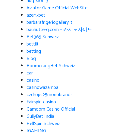
aug_slot_3
Aviator Game Official WebSite
azer1xbet
barbarafrigeriogallery.it
bauhutte-g.com – 카지노사이트
Bet365 Schweiz
bettilt
betting
Blog
BoomerangBet Schweiz
car
casino
casinowazamba
czdrops25monobrands
Fairspin-casino
Gamdom Casino Official
GullyBet India
HellSpin Schweiz
IGAMING