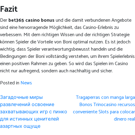
Fazit
Der
bet365 casino bonus
und die damit verbundenen Angebote
sind eine hervorragende Möglichkeit, das Casino-Erlebnis zu
verbessern. Mit dem richtigen Wissen und der richtigen Strategie
können Spieler die Vorteile von Boni optimal nutzen. Es ist jedoch
wichtig, dass Spieler verantwortungsbewusst handeln und die
Bedingungen der Boni vollständig verstehen, um ihrem Spielerlebnis
einen positiven Rahmen zu geben. So wird das Spielen im Casino
nicht nur aufregend, sondern auch nachhaltig und sicher.
Posted in
News
Post
Загадочные миры
Tragaperras con manga larga
navigation
развлечений освоение
Bonos Trinocasino recursos
захватывающих игр с пинко
conveniente Slots para colocar
для истинных ценителей
dinero real
азартных ощуще