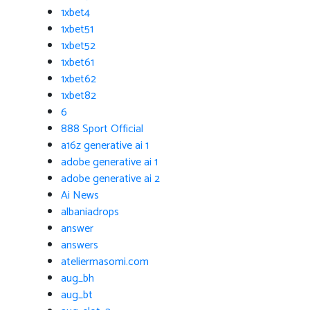
1xbet4
1xbet51
1xbet52
1xbet61
1xbet62
1xbet82
6
888 Sport Official
a16z generative ai 1
adobe generative ai 1
adobe generative ai 2
Ai News
albaniadrops
answer
answers
ateliermasomi.com
aug_bh
aug_bt