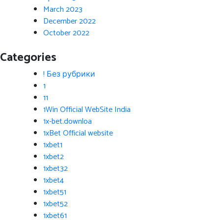
March 2023
December 2022
October 2022
Categories
! Без рубрики
1
11
1Win Official WebSite India
1x-bet.downloa
1xBet Official website
1xbet1
1xbet2
1xbet32
1xbet4
1xbet51
1xbet52
1xbet61