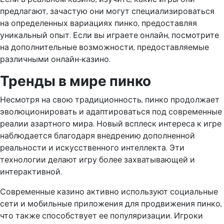
предлагают, зачастую они могут специализироваться
на определенных вариациях пинко, предоставляя
уникальный опыт. Если вы играете онлайн, посмотрите
на дополнительные возможности, предоставляемые
различными онлайн-казино.
Тренды в мире пинко
Несмотря на свою традиционность, пинко продолжает
эволюционировать и адаптироваться под современные
реалии азартного мира. Новый всплеск интереса к игре
наблюдается благодаря внедрению дополненной
реальности и искусственного интеллекта. Эти
технологии делают игру более захватывающей и
интерактивной.
Современные казино активно используют социальные
сети и мобильные приложения для продвижения пинко,
что также способствует ее популяризации. Игроки