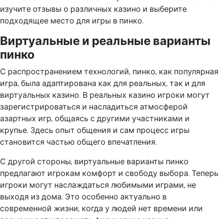
изучите отзывы о различных казино и выберите
подходящее место для игры в пинко.
Виртуальные и реальные варианты
пинко
С распространением технологий, пинко, как популярная
игра, была адаптирована как для реальных, так и для
виртуальных казино. В реальных казино игроки могут
зарегистрироваться и насладиться атмосферой
азартных игр, общаясь с другими участниками и
крупье. Здесь опыт общения и сам процесс игры
становится частью общего впечатления.
С другой стороны, виртуальные варианты пинко
предлагают игрокам комфорт и свободу выбора. Теперь
игроки могут наслаждаться любимыми играми, не
выходя из дома. Это особенно актуально в
современной жизни, когда у людей нет времени или