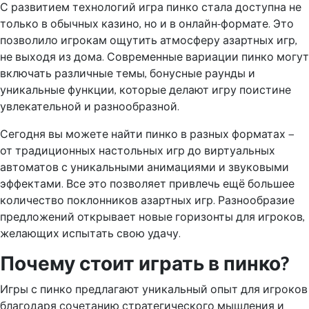
С развитием технологий игра пинко стала доступна не
только в обычных казино, но и в онлайн-формате. Это
позволило игрокам ощутить атмосферу азартных игр,
не выходя из дома. Современные вариации пинко могут
включать различные темы, бонусные раунды и
уникальные функции, которые делают игру поистине
увлекательной и разнообразной.
Сегодня вы можете найти пинко в разных форматах —
от традиционных настольных игр до виртуальных
автоматов с уникальными анимациями и звуковыми
эффектами. Все это позволяет привлечь ещё большее
количество поклонников азартных игр. Разнообразие
предложений открывает новые горизонты для игроков,
желающих испытать свою удачу.
Почему стоит играть в пинко?
Игры с пинко предлагают уникальный опыт для игроков
благодаря сочетанию стратегического мышления и