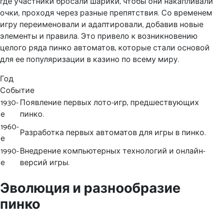
где участники бросали шарики, чтобы они накапливали
очки, проходя через разные препятствия. Со временем
игру переименовали и адаптировали, добавив новые
элементы и правила. Это привело к возникновению
целого ряда пинко автоматов, которые стали основой
для ее популяризации в казино по всему миру.
Год
Событие
1930-
Появление первых лото-игр, предшествующих
е
пинко.
1960-
Разработка первых автоматов для игры в пинко.
е
1990-
Внедрение компьютерных технологий и онлайн-
е
версий игры.
Эволюция и разнообразие
пинко