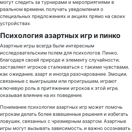
могут следить за турнирами и мероприятиями в
реальном времени, получать уведомления о
специальных предложениях и акциях прямо на своих
устройствах.
Психология азартных игр и пинко
Азартные игры всегда были интересным
исследовательским полем для психологов. Пинко,
благодаря своей природе и элементу случайности,
заставляет игроков сталкиваться с такими чувствами,
как ожидание, азарт и иногда разочарование. Эмоции,
связанные с выигрышем или проигрышем, играют
ключевую роль в притяжении игроков к этой игре,
оказывая влияние на их поведение.
Понимание психологии азартных игр может помочь
игрокам делать более взвешенные решения и избегать
ловушек, связанных с чрезмерным азартом. Азартные
игры могут вызывать зависимость, и важно осознавать