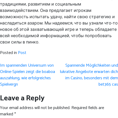
традициями, развитием и социальным
взаимодействием. Она предлагает игрокам
возможность испытать удачу, найти свою стратегию и
насладиться азаром. Мы надеемся, что вы узнали что-то
новое об этой захватывающей игре и теперь обладаете
всей необходимой информацией, чтобы попробовать
свои силы в пинко.
Posted in
Post
Post
Im spannenden Universum von
Spannende Möglichkeiten und
navigation
Online-Spielen zeigt die boaboa
lukrative Angebote erwarten dich
auszahlung, wie erfolgreiches
im Casino, besonders mit dem
Spielvergn
bet365 cas
Leave a Reply
Your email address will not be published.
Required fields are
marked
*