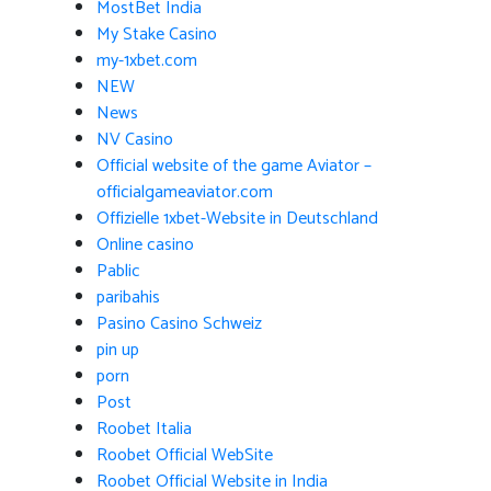
MostBet India
My Stake Casino
my-1xbet.com
NEW
News
NV Casino
Official website of the game Aviator –
officialgameaviator.com
Offizielle 1xbet-Website in Deutschland
Online casino
Pablic
paribahis
Pasino Casino Schweiz
pin up
porn
Post
Roobet Italia
Roobet Official WebSite
Roobet Official Website in India