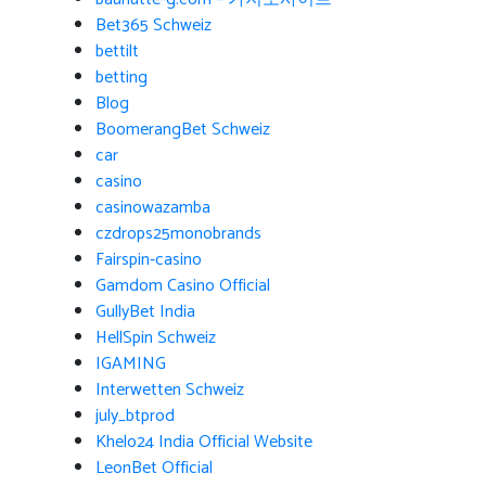
Bet365 Schweiz
bettilt
betting
Blog
BoomerangBet Schweiz
car
casino
casinowazamba
czdrops25monobrands
Fairspin-casino
Gamdom Casino Official
GullyBet India
HellSpin Schweiz
IGAMING
Interwetten Schweiz
july_btprod
Khelo24 India Official Website
LeonBet Official