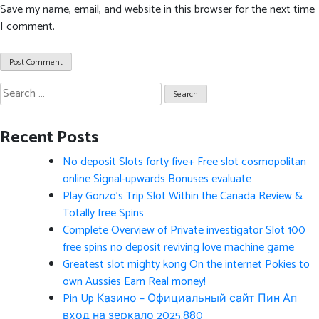
Save my name, email, and website in this browser for the next time
I comment.
Search
for:
Recent Posts
No deposit Slots forty five+ Free slot cosmopolitan
online Signal-upwards Bonuses evaluate
Play Gonzo’s Trip Slot Within the Canada Review &
Totally free Spins
Complete Overview of Private investigator Slot 100
free spins no deposit reviving love machine game
Greatest slot mighty kong On the internet Pokies to
own Aussies Earn Real money!
Pin Up Казино – Официальный сайт Пин Ап
вход на зеркало 2025.880