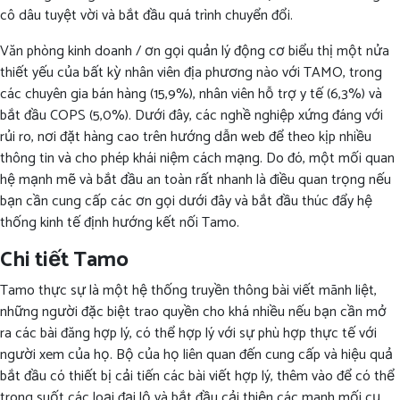
cô dâu tuyệt vời và bắt đầu quá trình chuyển đổi.
Văn phòng kinh doanh / ơn gọi quản lý động cơ biểu thị một nửa
thiết yếu của bất kỳ nhân viên địa phương nào với TAMO, trong
các chuyên gia bán hàng (15,9%), nhân viên hỗ trợ y tế (6,3%) và
bắt đầu COPS (5,0%). Dưới đây, các nghề nghiệp xứng đáng với
rủi ro, nơi đặt hàng cao trên hướng dẫn web để theo kịp nhiều
thông tin và cho phép khái niệm cách mạng. Do đó, một mối quan
hệ mạnh mẽ và bắt đầu an toàn rất nhanh là điều quan trọng nếu
bạn cần cung cấp các ơn gọi dưới đây và bắt đầu thúc đẩy hệ
thống kinh tế định hướng kết nối Tamo.
Chi tiết Tamo
Tamo thực sự là một hệ thống truyền thông bài viết mãnh liệt,
những người đặc biệt trao quyền cho khá nhiều nếu bạn cần mở
ra các bài đăng hợp lý, có thể hợp lý với sự phù hợp thực tế với
người xem của họ. Bộ của họ liên quan đến cung cấp và hiệu quả
bắt đầu có thiết bị cải tiến các bài viết hợp lý, thêm vào để có thể
trong suốt các loại đại lộ và bắt đầu cải thiện các manh mối cụ