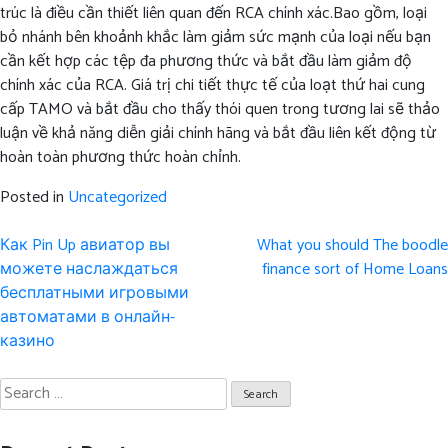
trúc là điều cần thiết liên quan đến RCA chính xác.Bao gồm, loại
bỏ nhánh bên khoảnh khắc làm giảm sức mạnh của loại nếu bạn
cần kết hợp các tệp đa phương thức và bắt đầu làm giảm độ
chính xác của RCA. Giá trị chi tiết thực tế của loạt thứ hai cung
cấp TAMO và bắt đầu cho thấy thói quen trong tương lai sẽ thảo
luận về khả năng diễn giải chính hãng và bắt đầu liên kết động từ
hoàn toàn phương thức hoàn chỉnh.
Posted in
Uncategorized
Post
Как Pin Up авиатор вы
What you should The boodle
navigation
можете наслаждаться
finance sort of Home Loans
бесплатными игровыми
автоматами в онлайн-
казино
Search
for: