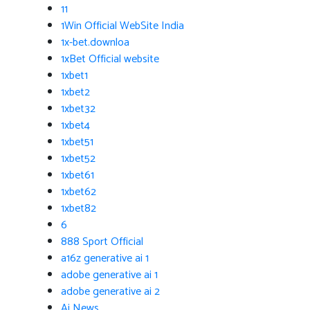
11
1Win Official WebSite India
1x-bet.downloa
1xBet Official website
1xbet1
1xbet2
1xbet32
1xbet4
1xbet51
1xbet52
1xbet61
1xbet62
1xbet82
6
888 Sport Official
a16z generative ai 1
adobe generative ai 1
adobe generative ai 2
Ai News