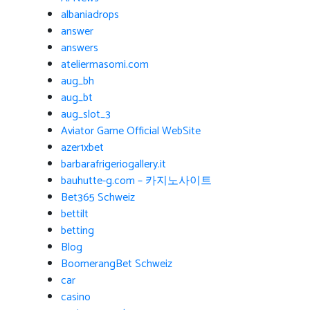
albaniadrops
answer
answers
ateliermasomi.com
aug_bh
aug_bt
aug_slot_3
Aviator Game Official WebSite
azer1xbet
barbarafrigeriogallery.it
bauhutte-g.com – 카지노사이트
Bet365 Schweiz
bettilt
betting
Blog
BoomerangBet Schweiz
car
casino