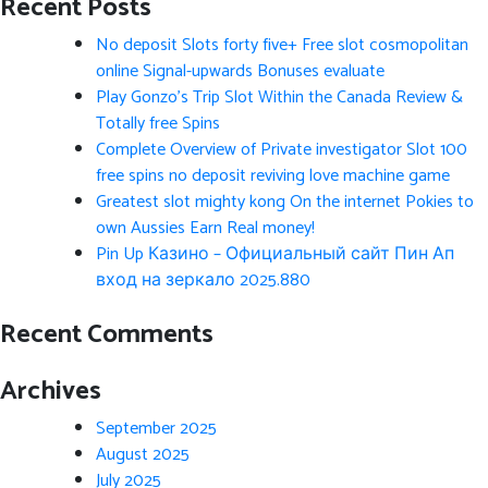
Recent Posts
No deposit Slots forty five+ Free slot cosmopolitan
online Signal-upwards Bonuses evaluate
Play Gonzo’s Trip Slot Within the Canada Review &
Totally free Spins
Complete Overview of Private investigator Slot 100
free spins no deposit reviving love machine game
Greatest slot mighty kong On the internet Pokies to
own Aussies Earn Real money!
Pin Up Казино – Официальный сайт Пин Ап
вход на зеркало 2025.880
Recent Comments
Archives
September 2025
August 2025
July 2025