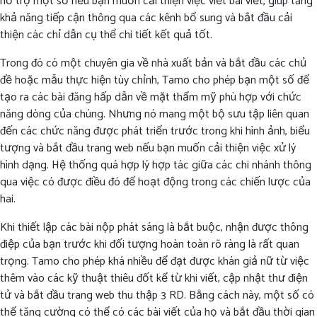
hỗ trợ một số nếu bạn muốn cải thiện việc viết bài viết, giúp tăng
khả năng tiếp cận thông qua các kênh bổ sung và bắt đầu cải
thiện các chỉ dẫn cụ thể chi tiết kết quả tốt.
Trong đó có một chuyên gia về nhà xuất bản và bắt đầu các chủ
đề hoặc mẫu thực hiện tùy chỉnh, Tamo cho phép bạn một số để
tạo ra các bài đăng hấp dẫn về mặt thẩm mỹ phù hợp với chức
năng dòng của chúng. Nhưng nó mang một bộ sưu tập liên quan
đến các chức năng được phát triển trước trong khi hình ảnh, biểu
tượng và bắt đầu trang web nếu bạn muốn cải thiện việc xử lý
hình dạng. Hệ thống quá hợp lý hợp tác giữa các chi nhánh thông
qua việc có được điều đó để hoạt động trong các chiến lược của
hai.
Khi thiết lập các bài nộp phát sáng là bắt buộc, nhận được thông
điệp của bạn trước khi đối tượng hoàn toàn rõ ràng là rất quan
trọng. Tamo cho phép khá nhiều để đạt được khán giả nữ từ việc
thêm vào các kỹ thuật thiêu đốt kể từ khi viết, cập nhật thư điện
tử và bắt đầu trang web thu thập 3 RD. Bằng cách này, một số có
thể tăng cường có thể có các bài viết của họ và bắt đầu thời gian