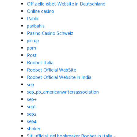
Offizielle 1xbet-Website in Deutschland
Online casino
Pablic
paribahis
Pasino Casino Schweiz
pin up
porn
Post
Roobet Italia
Roobet Official WebSite
Roobet Official Website in India
sep
sep_pb_americanwritersassociation
sep+
sep1
sep2
sep4
shoker
Siti ufficiali del bookmaker Roobet in Italia –